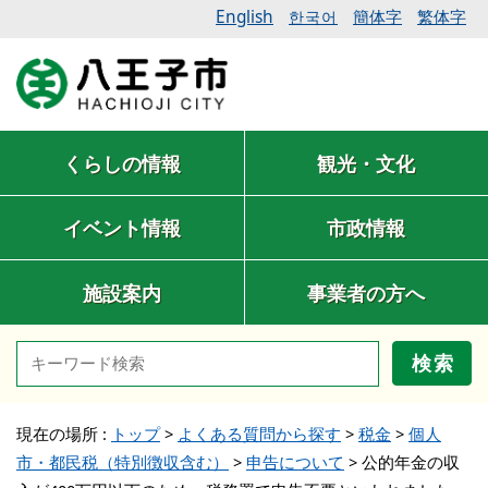
English
簡体字
繁体字
한국어
くらしの情報
観光・文化
イベント情報
市政情報
施設案内
事業者の方へ
検索
現在の場所 :
トップ
>
よくある質問から探す
>
税金
>
個人
市・都民税（特別徴収含む）
>
申告について
>
公的年金の収