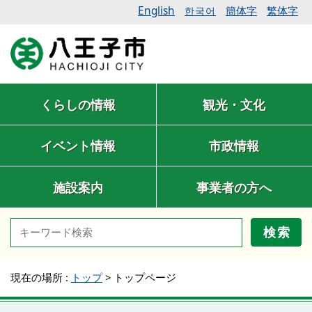
English
簡体字
繁体字
한국어
くらしの情報
観光・文化
イベント情報
市政情報
施設案内
事業者の方へ
検索
現在の場所 :
トップ
>
トップページ