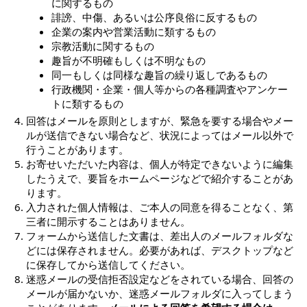
に関するもの
誹謗、中傷、あるいは公序良俗に反するもの
企業の案内や営業活動に類するもの
宗教活動に関するもの
趣旨が不明確もしくは不明なもの
同一もしくは同様な趣旨の繰り返しであるもの
行政機関・企業・個人等からの各種調査やアンケー
トに類するもの
回答はメールを原則としますが、緊急を要する場合やメー
ルが送信できない場合など、状況によってはメール以外で
行うことがあります。
お寄せいただいた内容は、個人が特定できないように編集
したうえで、要旨をホームページなどで紹介することがあ
ります。
入力された個人情報は、ご本人の同意を得ることなく、第
三者に開示することはありません。
フォームから送信した文書は、差出人のメールフォルダな
どには保存されません。必要があれば、デスクトップなど
に保存してから送信してください。
迷惑メールの受信拒否設定などをされている場合、回答の
メールが届かないか、迷惑メールフォルダに入ってしまう