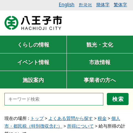
English
簡体字
繁体字
한국어
くらしの情報
観光・文化
イベント情報
市政情報
施設案内
事業者の方へ
検索
現在の場所 :
トップ
>
よくある質問から探す
>
税金
>
個人
市・都民税（特別徴収含む）
>
所得について
>
給与所得の計