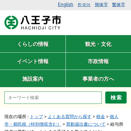
English
簡体字
繁体字
한국어
くらしの情報
観光・文化
イベント情報
市政情報
施設案内
事業者の方へ
検索
現在の場所 :
トップ
>
よくある質問から探す
>
税金
>
個人
市・都民税（特別徴収含む）
>
異動届出書について
>
給与所