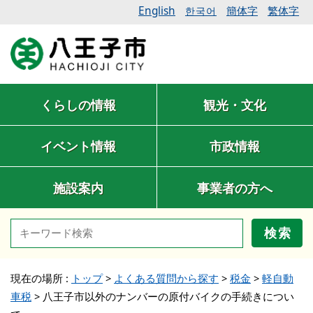
English
簡体字
繁体字
한국어
くらしの情報
観光・文化
イベント情報
市政情報
施設案内
事業者の方へ
検索
現在の場所 :
トップ
>
よくある質問から探す
>
税金
>
軽自動
車税
>
八王子市以外のナンバーの原付バイクの手続きについ