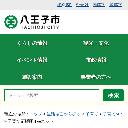
English
簡体字
繁体字
한국어
くらしの情報
観光・文化
イベント情報
市政情報
施設案内
事業者の方へ
検索
現在の場所 :
トップ
>
生活場面から探す
>
子育て
>
子育てSOS
>
子育て応援団Beeネット