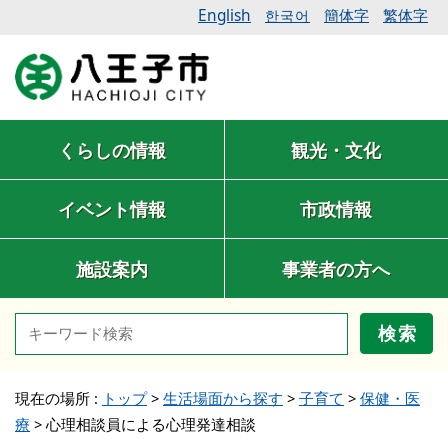
English
簡体字
繁体字
한국어
くらしの情報
観光・文化
イベント情報
市政情報
施設案内
事業者の方へ
検索
現在の場所 :
トップ
>
生活場面から探す
>
子育て
>
保健・医
療
>
心理相談員による心理発達相談