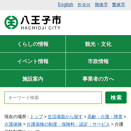
English
簡体字
繁体字
한국어
くらしの情報
観光・文化
イベント情報
市政情報
施設案内
事業者の方へ
検索
現在の場所 :
トップ
>
生活場面から探す
>
高齢・介護・障害
>
介護保険
>
介護保険の制度・保険料・認定・サービス
>
介護