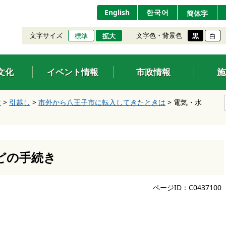
English
한국어
簡体字
文字サイズ
文字色・背景色
標準
拡大
黒
白
文化
イベント情報
市政情報
施
す
>
引越し
>
市外から八王子市に転入してきたときは
>
電気・水
どの手続き
ページID：C0437100