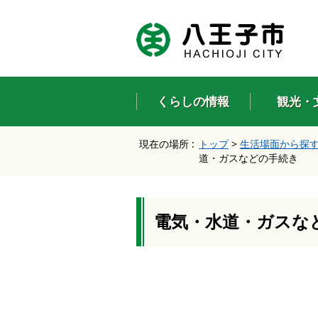
エ
ン
タ
ー
キ
ー
くらしの情報
観光・
で
、
ナ
現在の場所 :
トップ
>
生活場面から探
ビ
道・ガスなどの手続き
ゲ
ー
シ
ョ
ン
電気・水道・ガスな
を
ス
キ
ッ
プ
し
て