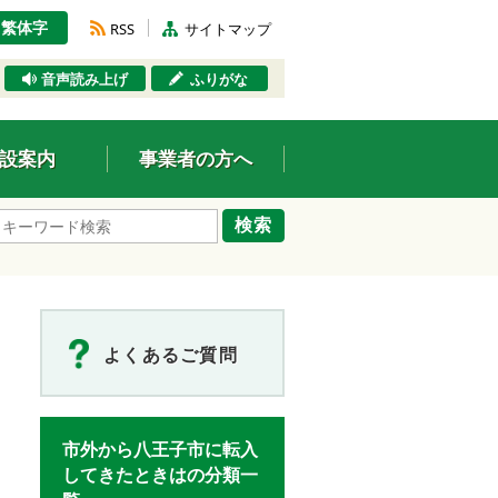
繁体字
RSS
サイトマップ
音声読み上げ
ふりがな
設案内
事業者の方へ
検索
よくあるご質問
市外から八王子市に転入
してきたときはの分類一