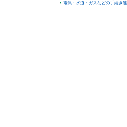
電気・水道・ガスなどの手続き連
本
文
へ
移
動
し
ま
す