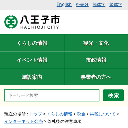
English
簡体字
繁体字
한국어
くらしの情報
観光・文化
イベント情報
市政情報
施設案内
事業者の方へ
検索
現在の場所 :
トップ
>
くらしの情報
>
税金
>
納税について
>
インターネット公売
>
落札後の注意事項