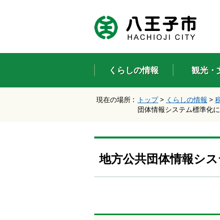
エ
ン
タ
ー
キ
ー
くらしの情報
観光・
で
、
ナ
現在の場所 :
トップ
>
くらしの情報
>
ビ
団体情報システム標準化に
ゲ
ー
シ
ョ
ン
地方公共団体情報シス
を
ス
キ
ッ
プ
し
て