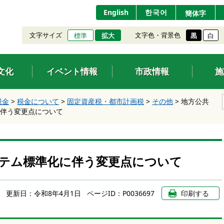
English
한국어
簡体字
文字サイズ
文字色・背景色
標準
拡大
黒
白
文化
イベント情報
市政情報
施
税金
>
税金について
>
固定資産税・都市計画税
>
その他
>
地方公共
伴う変更点について
テム標準化に伴う変更点について
更新日：
令和8年4月1日
ページID：P0036697
印刷する