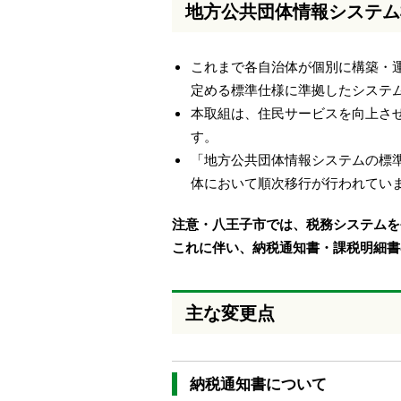
地方公共団体情報システム
本
文
へ
これまで各自治体が個別に構築・
移
動
定める標準仕様に準拠したシステ
し
本取組は、住民サービスを向上さ
ま
す。
す
「地方公共団体情報システムの標準化
体において順次移行が行われてい
注意・八王子市では、税務システムを令
これに伴い、納税通知書・課税明細書
主な変更点
納税通知書について