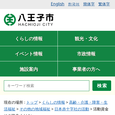
English
簡体字
繁体字
한국어
くらしの情報
観光・文化
イベント情報
市政情報
施設案内
事業者の方へ
検索
現在の場所 :
トップ
>
くらしの情報
>
高齢・介護・障害・生
活福祉
>
その他の地域福祉
>
日本赤十字社の活動
>
活動資金