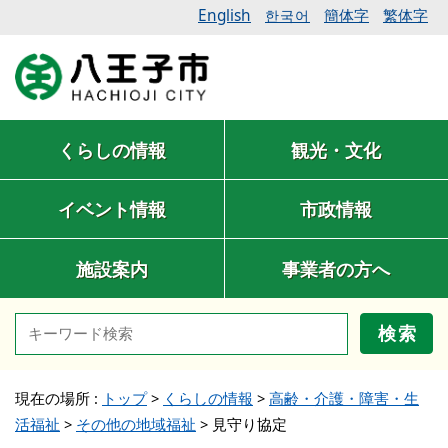
English
簡体字
繁体字
한국어
くらしの情報
観光・文化
イベント情報
市政情報
施設案内
事業者の方へ
検索
現在の場所 :
トップ
>
くらしの情報
>
高齢・介護・障害・生
活福祉
>
その他の地域福祉
>
見守り協定