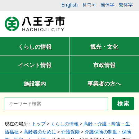
English
簡体字
繁体字
한국어
くらしの情報
観光・文化
イベント情報
市政情報
施設案内
事業者の方へ
検索
現在の場所 :
トップ
>
くらしの情報
>
高齢・介護・障害・生
活福祉
>
高齢者のために
>
介護保険
>
介護保険の制度・保険