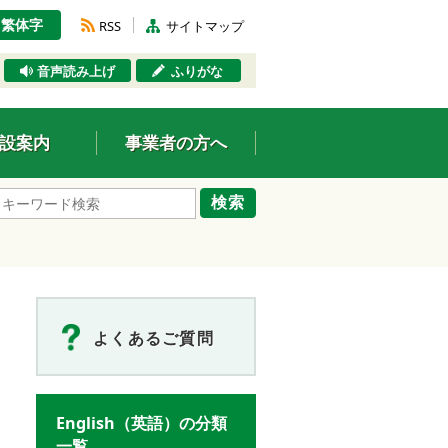
繁体字
RSS
サイトマップ
音声読み上げ
ふりがな
設案内
事業者の方へ
検索
よくあるご質問
English（英語）の分類
一覧