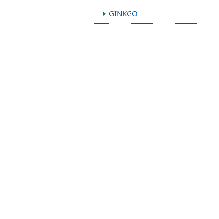
本
GINKGO
文
へ
移
動
し
ま
す