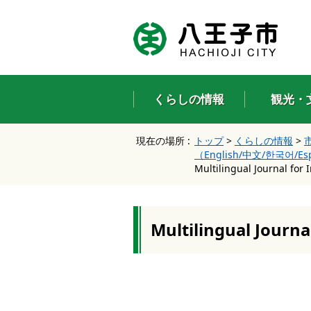
エ
ン
タ
ー
キ
ー
くらしの情報
観光・
で
、
ナ
現在の場所 :
トップ
>
くらしの情報
>
ビ
（English/中文/한국어/Es
ゲ
Multilingual Journal for 
ー
シ
ョ
ン
を
Multilingual Journa
ス
キ
ッ
プ
し
て