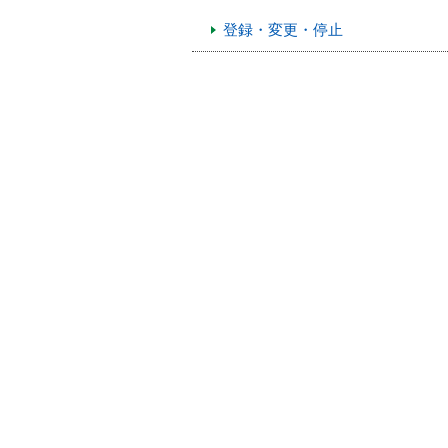
本
登録・変更・停止
文
へ
移
動
し
ま
す