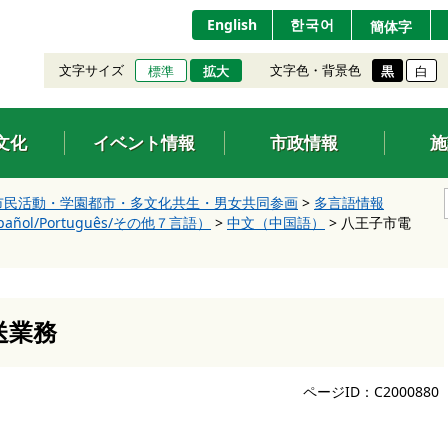
English
한국어
簡体字
文字サイズ
文字色・背景色
標準
拡大
黒
白
文化
イベント情報
市政情報
施
市民活動・学園都市・多文化共生・男女共同参画
>
多言語情報
pañol/Português/その他７言語）
>
中文（中国語）
>
八王子市電
送業務
ページID：C2000880