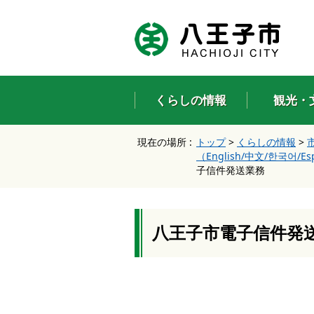
エ
ン
タ
ー
キ
ー
くらしの情報
観光・
で
、
ナ
現在の場所 :
トップ
>
くらしの情報
>
ビ
（English/中文/한국어/Es
ゲ
子信件発送業務
ー
シ
ョ
ン
を
八王子市電子信件発
ス
キ
ッ
プ
し
て