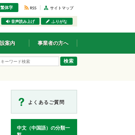
繁体字
RSS
サイトマップ
音声読み上げ
ふりがな
設案内
事業者の方へ
検索
よくあるご質問
中文（中国語）の分類一
覧