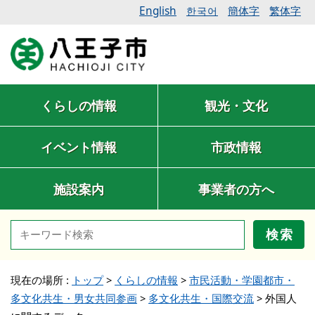
English
簡体字
繁体字
한국어
くらしの情報
観光・文化
イベント情報
市政情報
施設案内
事業者の方へ
検索
現在の場所 :
トップ
>
くらしの情報
>
市民活動・学園都市・
多文化共生・男女共同参画
>
多文化共生・国際交流
>
外国人