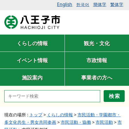
English
簡体字
繁体字
한국어
くらしの情報
観光・文化
イベント情報
市政情報
施設案内
事業者の方へ
検索
現在の場所 :
トップ
>
くらしの情報
>
市民活動・学園都市・
多文化共生・男女共同参画
>
市民活動・協働
>
市民活動
>
市