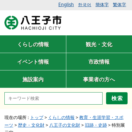
English
簡体字
繁体字
한국어
くらしの情報
観光・文化
イベント情報
市政情報
施設案内
事業者の方へ
検索
現在の場所 :
トップ
>
くらしの情報
>
教育・生涯学習・スポ
ーツ
>
歴史・文化財
>
八王子の文化財
>
旧跡・史跡
>
特別展