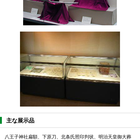
主な展示品
八王子神社扁額、下原刀、北条氏照印判状、明治天皇御大葬