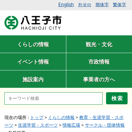
English
簡体字
繁体字
한국어
くらしの情報
観光・文化
イベント情報
市政情報
施設案内
事業者の方へ
検索
現在の場所 :
トップ
>
くらしの情報
>
教育・生涯学習・スポ
ーツ
>
生涯学習・スポーツ
>
情報広場
>
サークル・団体情報