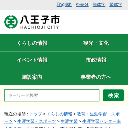
English
簡体字
繁体字
한국어
くらしの情報
観光・文化
イベント情報
市政情報
施設案内
事業者の方へ
検索
現在の場所 :
トップ
>
くらしの情報
>
教育・生涯学習・スポ
ーツ
>
生涯学習・スポーツ
>
生涯学習
>
生涯学習センター南