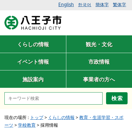
English
簡体字
繁体字
한국어
くらしの情報
観光・文化
イベント情報
市政情報
施設案内
事業者の方へ
検索
現在の場所 :
トップ
>
くらしの情報
>
教育・生涯学習・スポ
ーツ
>
学校教育
>
採用情報