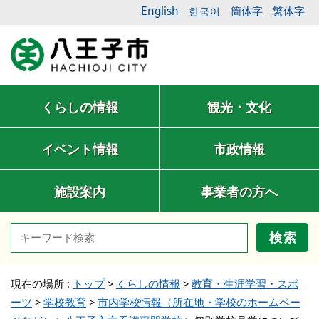
English
簡体字
繁体字
한국어
くらしの情報
観光・文化
イベント情報
市政情報
施設案内
事業者の方へ
検索
現在の場所 :
トップ
>
くらしの情報
>
教育・生涯学習・スポ
ーツ
>
学校教育
>
市内学校情報（所在地・学校のホームペー