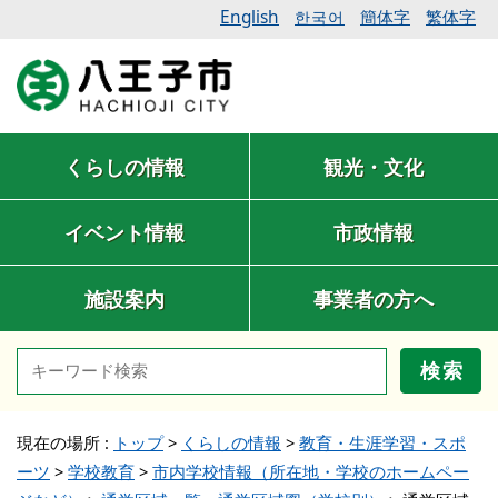
English
簡体字
繁体字
한국어
くらしの情報
観光・文化
イベント情報
市政情報
施設案内
事業者の方へ
検索
現在の場所 :
トップ
>
くらしの情報
>
教育・生涯学習・スポ
ーツ
>
学校教育
>
市内学校情報（所在地・学校のホームペー