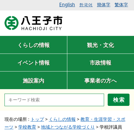
English
簡体字
繁体字
한국어
くらしの情報
観光・文化
イベント情報
市政情報
施設案内
事業者の方へ
検索
現在の場所 :
トップ
>
くらしの情報
>
教育・生涯学習・スポ
ーツ
>
学校教育
>
地域とつながる学校づくり
>
学校評議員