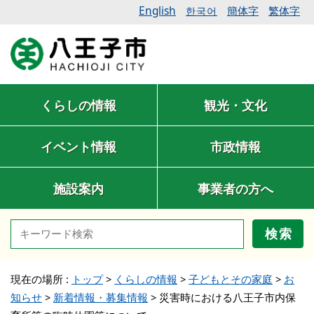
English
簡体字
繁体字
한국어
くらしの情報
観光・文化
イベント情報
市政情報
施設案内
事業者の方へ
検索
現在の場所 :
トップ
>
くらしの情報
>
子どもとその家庭
>
お
知らせ
>
新着情報・募集情報
>
災害時における八王子市内保