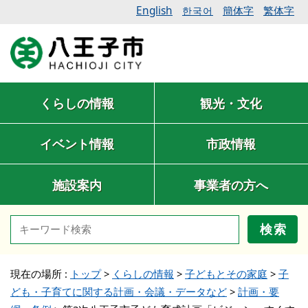
English
簡体字
繁体字
한국어
くらしの情報
観光・文化
イベント情報
市政情報
施設案内
事業者の方へ
検索
現在の場所 :
トップ
>
くらしの情報
>
子どもとその家庭
>
子
ども・子育てに関する計画・会議・データなど
>
計画・要