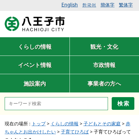
English
簡体字
繁体字
한국어
くらしの情報
観光・文化
イベント情報
市政情報
施設案内
事業者の方へ
検索
現在の場所 :
トップ
>
くらしの情報
>
子どもとその家庭
>
赤
ちゃんとお出かけしたい
>
子育てひろば
>
子育てひろばって