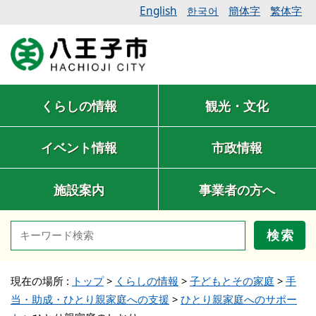
English
簡体字
繁体字
한국어
くらしの情報
観光・文化
イベント情報
市政情報
施設案内
事業者の方へ
検索
現在の場所 :
トップ
>
くらしの情報
>
子どもとその家庭
>
手
当・助成・ひとり親家庭への支援
>
ひとり親家庭へのサポー