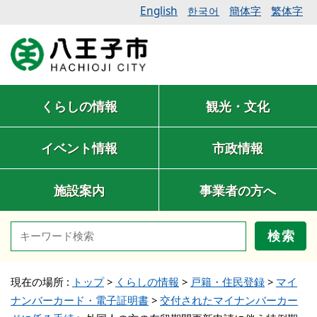
English
簡体字
繁体字
한국어
くらしの情報
観光・文化
イベント情報
市政情報
施設案内
事業者の方へ
検索
現在の場所 :
トップ
>
くらしの情報
>
戸籍・住民登録
>
マイ
ナンバーカード・電子証明書
>
交付されたマイナンバーカー