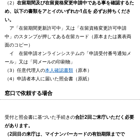
（2）
在留期間及び在留資格変更申請中である事を確認するた
め、以下の書類をアとイのいずれか1点を 必ずお持ちくださ
い。
ア「在留期間更新許可中」又は「在留資格変更許可申請
中」のスタンプが押してある在留カード（原本または裏表両
面のコピー）
イ 在留申請オンラインシステムの「申請受付番号通知メ
ール」又は「同メールの印刷物」
（3）任意代理人の
本人確認書類
（原本）
（4）申請者本人に届いた照会書（原紙）
窓口で依頼する場合
受付と照会書に基づいた手続きの
合計2回ご来庁いただく必要
があります。
（2回目の来庁は、マイナンバーカードの有効期限までで