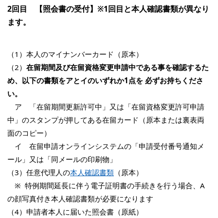
2回目 【照会書の受付】※1回目と本人確認書類が異なり
ます。
（1）本人のマイナンバーカード（原本）
（2）
在留期間及び在留資格変更申請中である事を確認するた
め、以下の書類をアとイのいずれか1点を 必ずお持ちくださ
い。
ア 「在留期間更新許可中」又は「在留資格変更許可申請
中」のスタンプが押してある在留カード（原本または裏表両
面のコピー）
イ 在留申請オンラインシステムの「申請受付番号通知メ
ール」又は「同メールの印刷物」
（3）任意代理人の
本人確認書類
（原本）
※ 特例期間延長に伴う電子証明書の手続きを行う場合、A
の顔写真付き本人確認書類が必要になります
（4）申請者本人に届いた照会書（原紙）