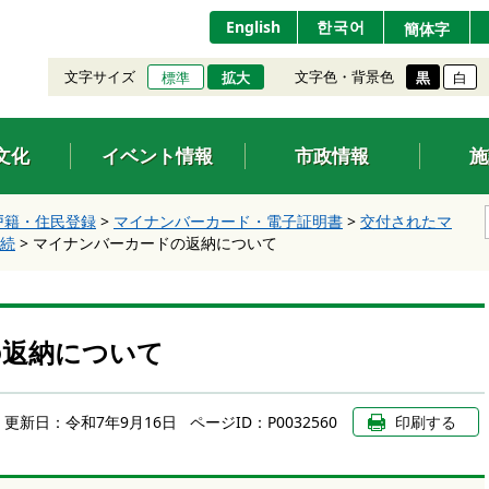
English
한국어
簡体字
文字サイズ
文字色・背景色
標準
拡大
黒
白
文化
イベント情報
市政情報
施
戸籍・住民登録
>
マイナンバーカード・電子証明書
>
交付されたマ
続
>
マイナンバーカードの返納について
の返納について
更新日：
令和7年9月16日
ページID：P0032560
印刷する