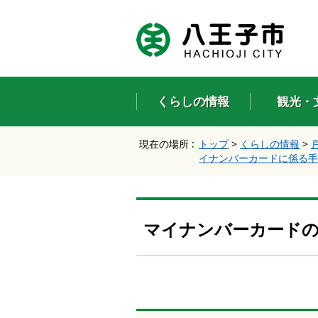
エ
ン
タ
ー
キ
ー
くらしの情報
観光・
で
、
ナ
現在の場所 :
トップ
>
くらしの情報
>
ビ
イナンバーカードに係る手
ゲ
ー
シ
ョ
ン
マイナンバーカード
を
ス
キ
ッ
プ
し
て