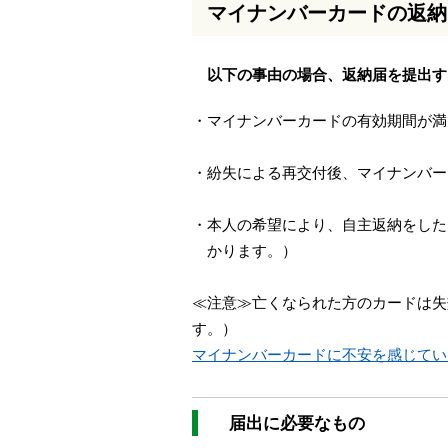
マイナンバーカードの返納
本
文
へ
以下の事由の場合、返納届を提出す
移
動
し
・マイナンバーカードの有効期間が満
ま
す
・紛失による再交付後、マイナンバー
・本人の希望により、自主返納をした
かります。）
≪注意≫亡くなられた方のカードは失
す。）
マイナンバーカードに不安を感じてい
届出に必要なもの