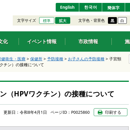
English
한국어
簡体字
文字サイズ
文字色・背景色
標準
拡大
黒
白
文化
イベント情報
市政情報
施
保健衛生・医療
>
保健所
>
予防接種
>
お子さんの予防接種
>
子宮頸
ワクチン）の接種について
ン（HPVワクチン）の接種について
更新日：
令和8年4月1日
ページID：P0025860
印刷する