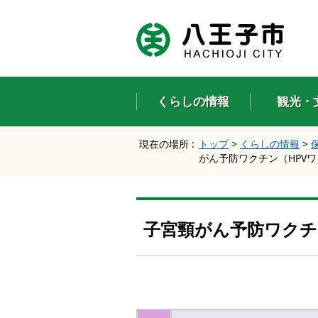
エ
ン
タ
ー
キ
ー
くらしの情報
観光・
で
、
ナ
現在の場所 :
トップ
>
くらしの情報
>
ビ
がん予防ワクチン（HPV
ゲ
ー
シ
ョ
ン
子宮頸がん予防ワクチ
を
ス
キ
ッ
プ
し
て