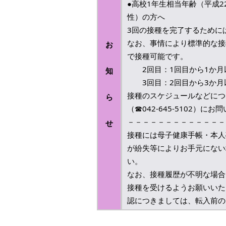
●高校1年生相当年齢（平成22
本
性）の方へ
文
へ
3回の接種を完了するために
移
なお、事情により標準的な接
お
動
で接種可能です。
し
ま
2回目：1回目から1か月
知
す
3回目：2回目から3か月
接種のスケジュールなどにつ
ら
（☎042-645-5102）に
－－－－－－－－－－－－－
せ
接種には母子健康手帳・本人
が紛失等によりお手元にない
い。
なお、接種履歴が不明な場合
接種を受けるようお願いいた
認につきましては、転入前の