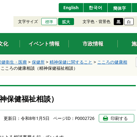
English
한국어
簡体字
文字サイズ
文字色・背景色
標準
拡大
黒
白
文化
イベント情報
市政情報
施
保健衛生・医療
>
保健所
>
精神保健に関すること
>
こころの健康相
>
こころの健康相談（精神保健福祉相談）
神保健福祉相談）
更新日：
令和8年1月5日
ページID：P0002726
印刷する