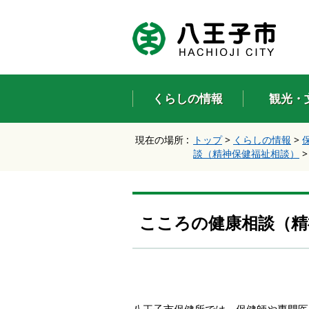
エ
ン
タ
ー
キ
ー
くらしの情報
観光・
で
、
ナ
現在の場所 :
トップ
>
くらしの情報
>
ビ
談（精神保健福祉相談）
ゲ
ー
シ
ョ
ン
こころの健康相談（精
を
ス
キ
ッ
プ
し
て