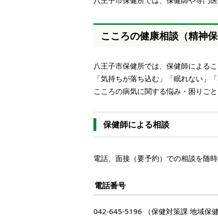
八王子市保健所では、保健師や専門医
本
文
へ
こころの健康相談（精神保
移
動
し
八王子市保健所では、保健師によるこ
ま
す
「気持ちが落ち込む」「眠れない」「
こころの病気に関する悩み・困りごと
保健師による相談
電話、面接（要予約）での相談を随時
電話番号
042-645-5196 （保健対策課 地域