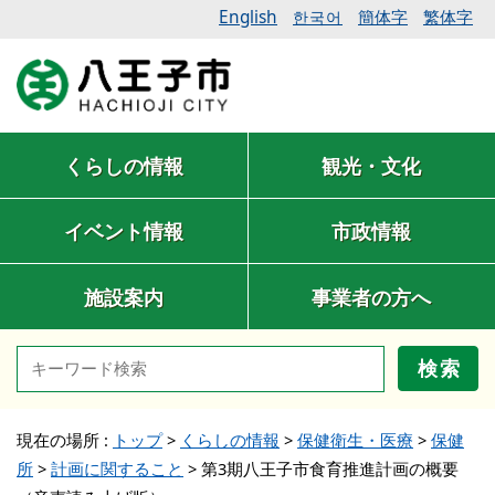
English
簡体字
繁体字
한국어
くらしの情報
観光・文化
イベント情報
市政情報
施設案内
事業者の方へ
検索
現在の場所 :
トップ
>
くらしの情報
>
保健衛生・医療
>
保健
所
>
計画に関すること
>
第3期八王子市食育推進計画の概要