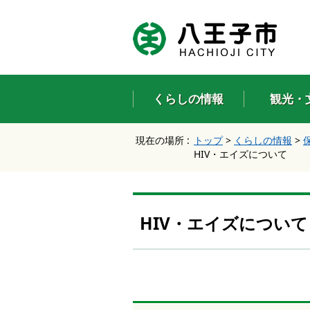
エ
ン
タ
ー
キ
ー
くらしの情報
観光・
で
、
ナ
現在の場所 :
トップ
>
くらしの情報
>
ビ
HIV・エイズについて
ゲ
ー
シ
ョ
ン
HIV・エイズについて
を
ス
キ
ッ
プ
し
て