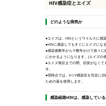
HIV感染症とエイズ
本
文
へ
移
どのような病気か
動
し
ま
す
●エイズは、HIVというウイルスに
●HIVに感染してもすぐにエイズにな
●感染後数年から十数年かけて徐々に
にかかるようになります。(エイズの
●エイズ発症までの間、症状がなくて
す。
●現時点では、H I V感染症を完全
ための薬を使用します。
感染経路HIVは、感染してい