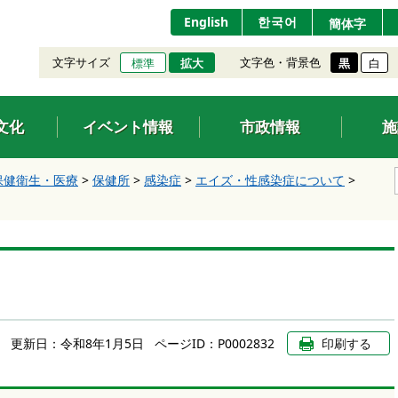
English
한국어
簡体字
文字サイズ
文字色・背景色
標準
拡大
黒
白
文化
イベント情報
市政情報
施
保健衛生・医療
>
保健所
>
感染症
>
エイズ・性感染症について
>
更新日：
令和8年1月5日
ページID：P0002832
印刷する