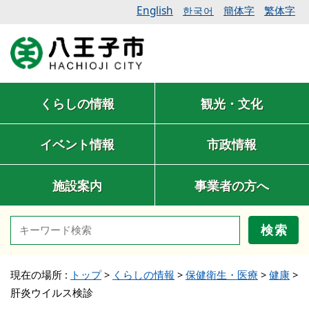
English
簡体字
繁体字
한국어
くらしの情報
観光・文化
イベント情報
市政情報
施設案内
事業者の方へ
検索
現在の場所 :
トップ
>
くらしの情報
>
保健衛生・医療
>
健康
>
肝炎ウイルス検診