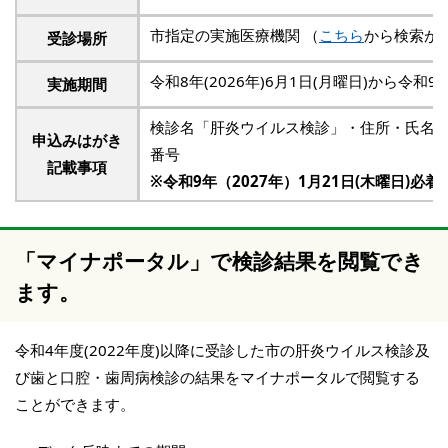
市指定の実施医療機関 （
こちら
から検索が
受診場所
令和8年(2026年)6月1日(月曜日)から令和9年
実施期間
検診名「肝炎ウイルス検診」・住所・氏名
申込みはがき
番号
記載事項
※令和9年（2027年）1月21日(木曜日)必着
「マイナポータル」で検診結果を閲覧でき
ます。
令和4年度(2022年度)以降に受診した市の肝炎ウイルス検診及
び歯と口腔・歯周病検診の結果をマイナポータルで閲覧する
ことができます。