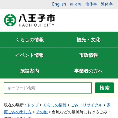
English
簡体字
繁体字
한국어
くらしの情報
観光・文化
イベント情報
市政情報
施設案内
事業者の方へ
検索
現在の場所 :
トップ
>
くらしの情報
>
ごみ・リサイクル
>
家
庭ごみの出し方
>
その他
>
台風などの暴風時におけるごみ・