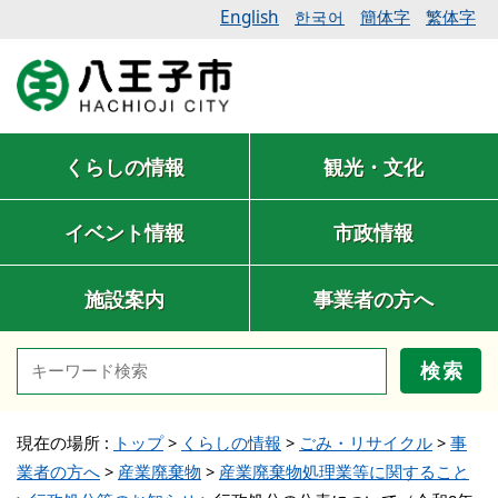
English
簡体字
繁体字
한국어
くらしの情報
観光・文化
イベント情報
市政情報
施設案内
事業者の方へ
検索
現在の場所 :
トップ
>
くらしの情報
>
ごみ・リサイクル
>
事
業者の方へ
>
産業廃棄物
>
産業廃棄物処理業等に関すること