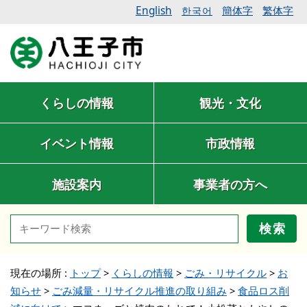
English
簡体字
繁体字
한국어
くらしの情報
観光・文化
イベント情報
市政情報
施設案内
事業者の方へ
検索
現在の場所 :
トップ
>
くらしの情報
>
ごみ・リサイクル
>
お
知らせ
>
ごみ減量・リサイクル推進の取り組み
>
食品ロス削