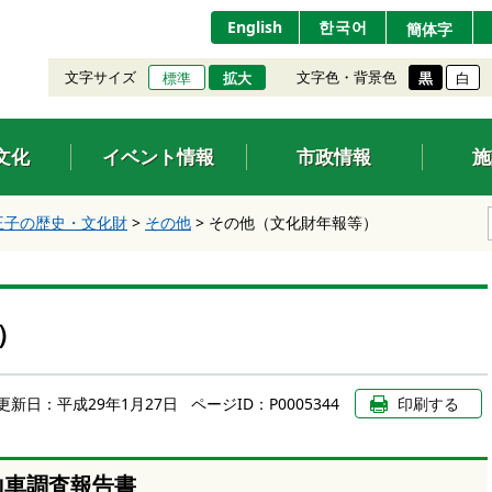
English
한국어
簡体字
文字サイズ
文字色・背景色
標準
拡大
黒
白
文化
イベント情報
市政情報
施
王子の歴史・文化財
>
その他
>
その他（文化財年報等）
）
更新日：
平成29年1月27日
ページID：P0005344
印刷する
山車調査報告書