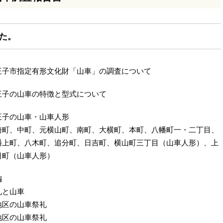
した。
王子市指定有形文化財「山車」の調査について
王子の山車の特徴と型式について
王子の山車・山車人形
崎町、中町、元横山町、南町、大横町、本町、八幡町一・二丁目、
幡上町、八木町、追分町、日吉町、横山町三丁目（山車人形）、上
日町（山車人形）
編
礼と山車
地区の山車祭礼
地区の山車祭礼