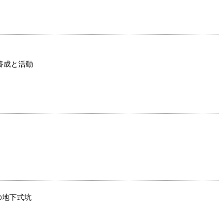
養成と活動
の地下式坑
）