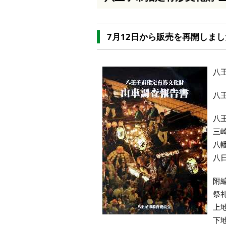
本
文
へ
7月12日から販売を再開しま
移
動
し
ま
八
す
八
八
三
八
八
附
祭
上
下