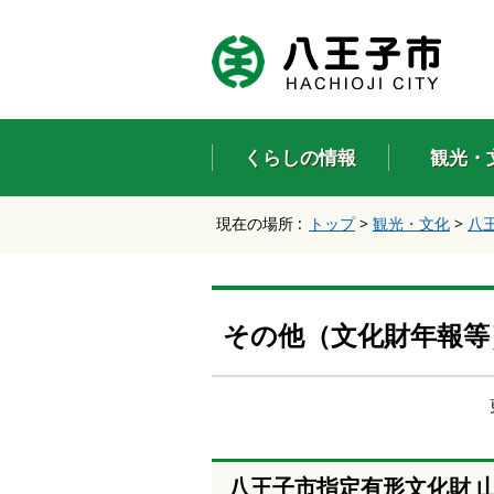
エ
ン
タ
ー
キ
ー
くらしの情報
観光・
で
、
ナ
現在の場所 :
トップ
>
観光・文化
>
八
ビ
ゲ
ー
シ
ョ
その他（文化財年報等
ン
を
ス
キ
ッ
プ
し
八王子市指定有形文化財 
て