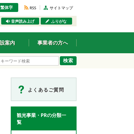
繁体字
RSS
サイトマップ
音声読み上げ
ふりがな
設案内
事業者の方へ
検索
よくあるご質問
観光事業・PRの分類一
覧