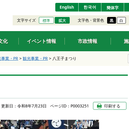
English
한국어
簡体字
文字サイズ
文字色・背景色
標準
拡大
黒
白
文化
イベント情報
市政情報
施
光事業・PR
>
観光事業・PR
>
八王子まつり
更新日：
令和8年7月23日
ページID：P0003251
印刷する