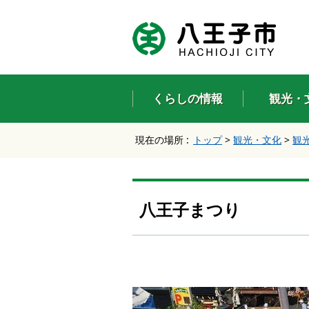
エ
ン
タ
ー
キ
ー
くらしの情報
観光・
で
、
ナ
現在の場所 :
トップ
>
観光・文化
>
観
ビ
ゲ
ー
シ
ョ
八王子まつり
ン
を
ス
キ
ッ
プ
し
て