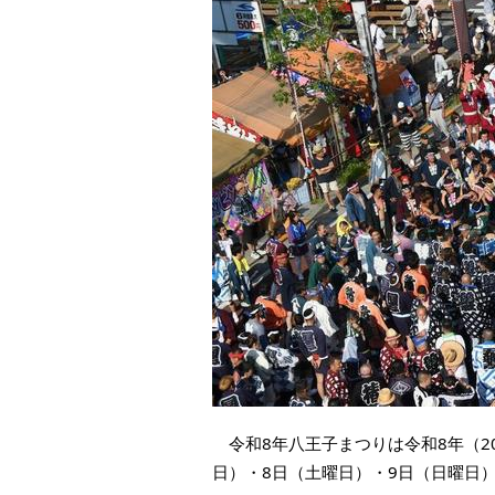
本
文
へ
移
動
し
ま
す
令和8年八王子まつりは令和8年（20
日）・8日（土曜日）・9日（日曜日