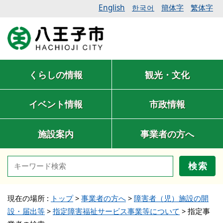
English
簡体字
繁体字
한국어
くらしの情報
観光・文化
イベント情報
市政情報
施設案内
事業者の方へ
検索
現在の場所 :
トップ
>
事業者の方へ
>
障害者（児）施設の開
設・届出等
>
指定障害福祉サービス事業等について
>
指定事