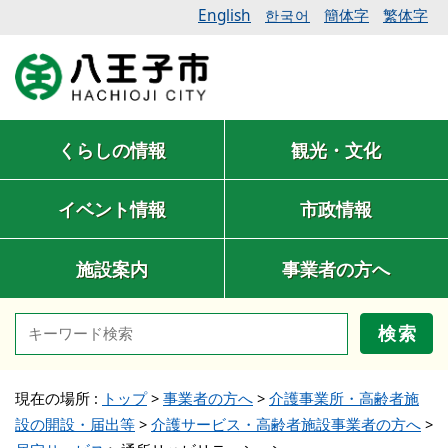
English
簡体字
繁体字
한국어
くらしの情報
観光・文化
イベント情報
市政情報
施設案内
事業者の方へ
検索
現在の場所 :
トップ
>
事業者の方へ
>
介護事業所・高齢者施
設の開設・届出等
>
介護サービス・高齢者施設事業者の方へ
>