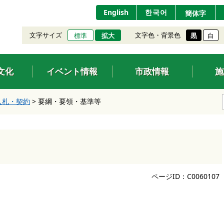
English
한국어
簡体字
文字サイズ
文字色・背景色
標準
拡大
黒
白
文化
イベント情報
市政情報
施
入札・契約
>
要綱・要領・基準等
ページID：C0060107