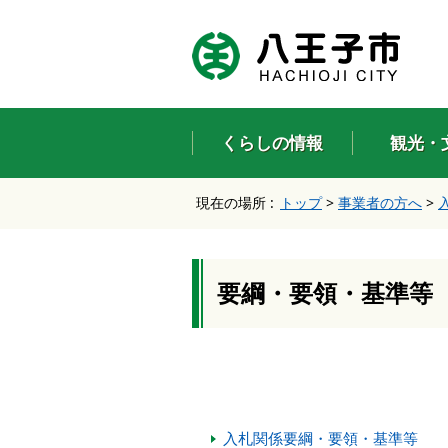
エ
ン
タ
ー
キ
ー
くらしの情報
観光・
で
、
ナ
現在の場所 :
トップ
>
事業者の方へ
>
ビ
ゲ
ー
シ
ョ
要綱・要領・基準等
ン
を
ス
キ
ッ
プ
し
入札関係要綱・要領・基準等
て