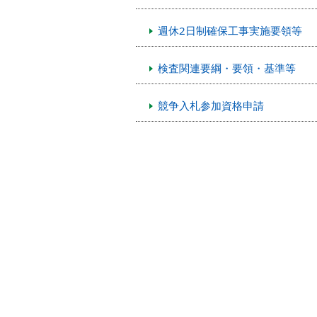
本
文
週休2日制確保工事実施要領等
へ
移
動
検査関連要綱・要領・基準等
し
ま
競争入札参加資格申請
す