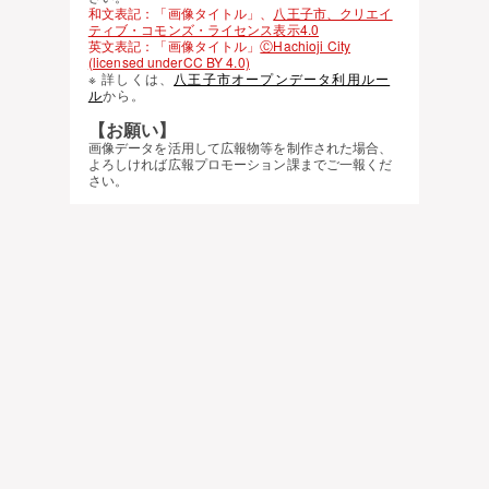
和文表記：「画像タイトル」、
八王子市、クリエイ
ティブ・コモンズ・ライセンス表示4.0
英文表記：「画像タイトル」
ⒸHachioji City
(licensed underCC BY 4.0)
※ 詳しくは、
八王子市オープンデータ利用ルー
ル
から。
【お願い】
画像データを活用して広報物等を制作された場合、
よろしければ広報プロモーション課までご一報くだ
さい。