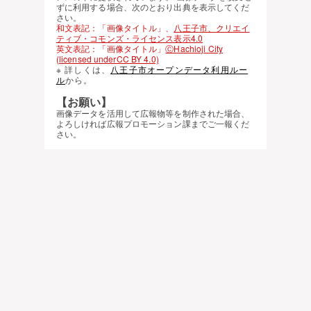
ずに利用する場合、次のとおり出典を表示してくだ
さい。
和文表記：「画像タイトル」、
八王子市、クリエイ
ティブ・コモンズ・ライセンス表示4.0
英文表記：「画像タイトル」
ⒸHachioji City
(licensed underCC BY 4.0)
※ 詳しくは、
八王子市オープンデータ利用ルー
ル
から。
【お願い】
画像データを活用して広報物等を制作された場合、
よろしければ広報プロモーション課までご一報くだ
さい。