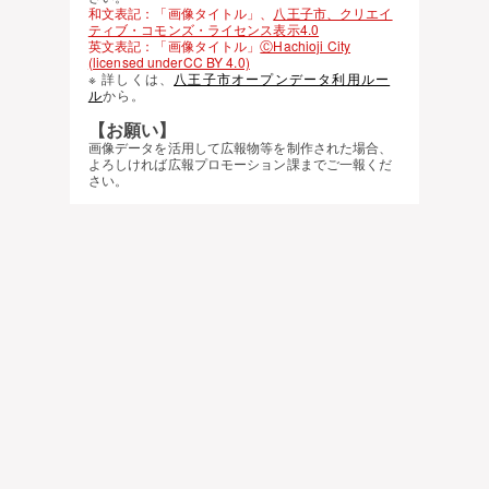
和文表記：「画像タイトル」、
八王子市、クリエイ
ティブ・コモンズ・ライセンス表示4.0
英文表記：「画像タイトル」
ⒸHachioji City
(licensed underCC BY 4.0)
※ 詳しくは、
八王子市オープンデータ利用ルー
ル
から。
【お願い】
画像データを活用して広報物等を制作された場合、
よろしければ広報プロモーション課までご一報くだ
さい。