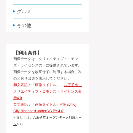
グルメ
その他
【利用条件】
画像データは、クリエイティブ・コモン
ズ・ライセンスの下に提供されています。
画像データを改変せずに利用する場合、次
のとおり出典を表示してください。
和文表記：「画像タイトル」、
八王子市、
クリエイティブ・コモンズ・ライセンス表
示4.0
英文表記：「画像タイトル」
ⒸHachioji
City (licensed underCC BY 4.0)
※ 詳しくは、
八王子市オープンデータ利用ルー
ル
から。