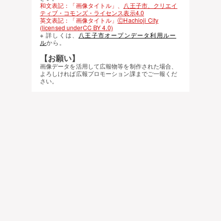
和文表記：「画像タイトル」、
八王子市、クリエイ
ティブ・コモンズ・ライセンス表示4.0
英文表記：「画像タイトル」
ⒸHachioji City
(licensed underCC BY 4.0)
※ 詳しくは、
八王子市オープンデータ利用ルー
ル
から。
【お願い】
画像データを活用して広報物等を制作された場合、
よろしければ広報プロモーション課までご一報くだ
さい。