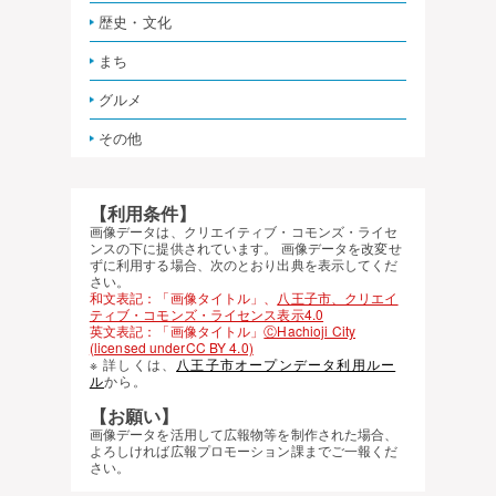
歴史・文化
まち
グルメ
その他
【利用条件】
画像データは、クリエイティブ・コモンズ・ライセ
ンスの下に提供されています。 画像データを改変せ
ずに利用する場合、次のとおり出典を表示してくだ
さい。
和文表記：「画像タイトル」、
八王子市、クリエイ
ティブ・コモンズ・ライセンス表示4.0
英文表記：「画像タイトル」
ⒸHachioji City
(licensed underCC BY 4.0)
※ 詳しくは、
八王子市オープンデータ利用ルー
ル
から。
【お願い】
画像データを活用して広報物等を制作された場合、
よろしければ広報プロモーション課までご一報くだ
さい。