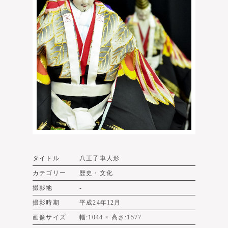
タイトル
八王子車人形
カテゴリー
歴史・文化
撮影地
-
撮影時期
平成24年12月
画像サイズ
幅:1044 × 高さ:1577